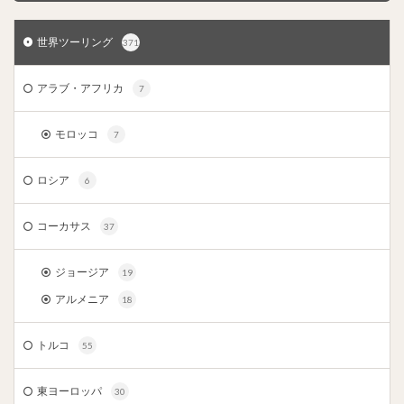
世界ツーリング
371
アラブ・アフリカ
7
モロッコ
7
ロシア
6
コーカサス
37
ジョージア
19
アルメニア
18
トルコ
55
東ヨーロッパ
30