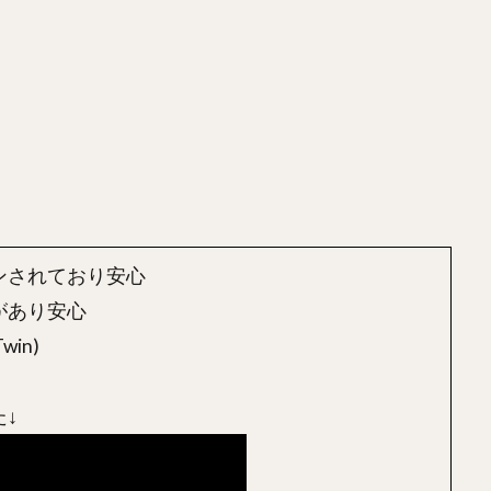
ンされており安心
があり安心
in)
↓