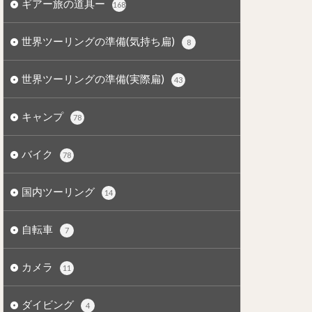
ギアー旅の道具ー
168
世界ツーリングの準備(気持ち扁)
8
世界ツーリングの準備(実際扁)
43
キャンプ
78
バイク
78
国内ツーリング
14
自転車
7
カメラ
11
ダイビング
4