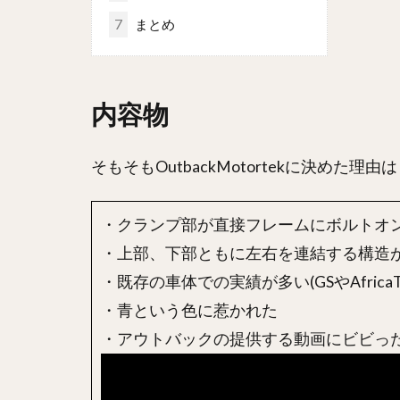
7
まとめ
内容物
そもそもOutbackMotortekに決めた理由は
・クランプ部が直接フレームにボルトオ
・上部、下部ともに左右を連結する構造
・既存の車体での実績が多い(GSやAfricaTw
・青という色に惹かれた
・アウトバックの提供する動画にビビった