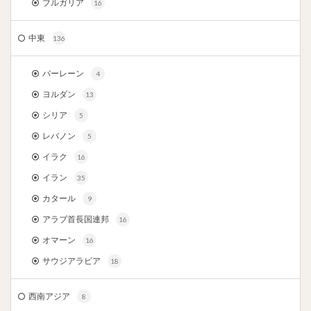
ブルガリア
16
中東
136
バーレーン
4
ヨルダン
13
シリア
5
レバノン
5
イラク
16
イラン
35
カタール
9
アラブ首長国連邦
16
オマーン
16
サウジアラビア
18
西南アジア
8