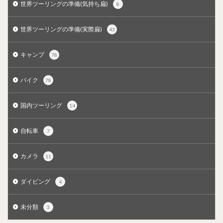
世界ツーリングの準備(気持ち扁)
8
世界ツーリングの準備(実際扁)
43
キャンプ
78
バイク
78
国内ツーリング
14
自転車
7
カメラ
11
ダイビング
4
未分類
3