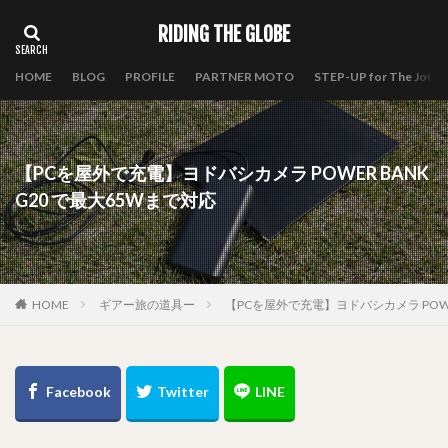
RIDING THE GLOBE
HOME
BLOG
PROFILE
PARTNER MOTO
STEP-UP for The Journ
【PCを屋外で充電】ヨドバシカメラ POWER BANK
G20 で最大65Wまで対応
HOME
ギアー旅の道具ー
【PCを屋外で充電】ヨドバシカメラ POWER