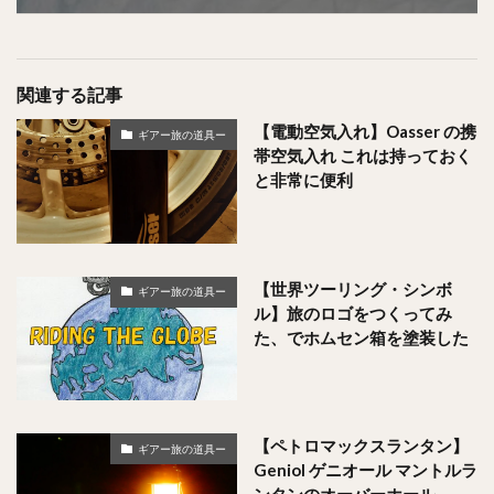
関連する記事
【電動空気入れ】Oasser の携
ギアー旅の道具ー
帯空気入れ これは持っておく
と非常に便利
【世界ツーリング・シンボ
ギアー旅の道具ー
ル】旅のロゴをつくってみ
た、でホムセン箱を塗装した
【ペトロマックスランタン】
ギアー旅の道具ー
Geniol ゲニオール マントルラ