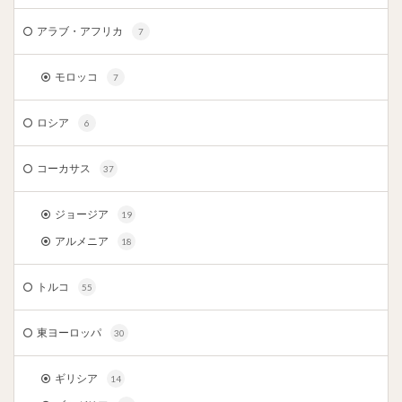
アラブ・アフリカ
7
モロッコ
7
ロシア
6
コーカサス
37
ジョージア
19
アルメニア
18
トルコ
55
東ヨーロッパ
30
ギリシア
14