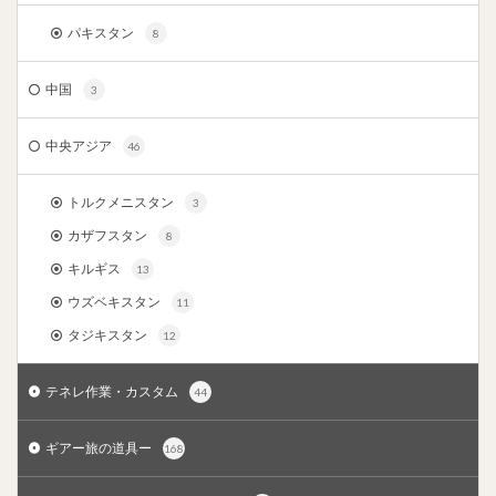
パキスタン
8
中国
3
中央アジア
46
トルクメニスタン
3
カザフスタン
8
キルギス
13
ウズベキスタン
11
タジキスタン
12
テネレ作業・カスタム
44
ギアー旅の道具ー
168