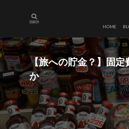
HOME
BL
【旅への貯金？】固定
か