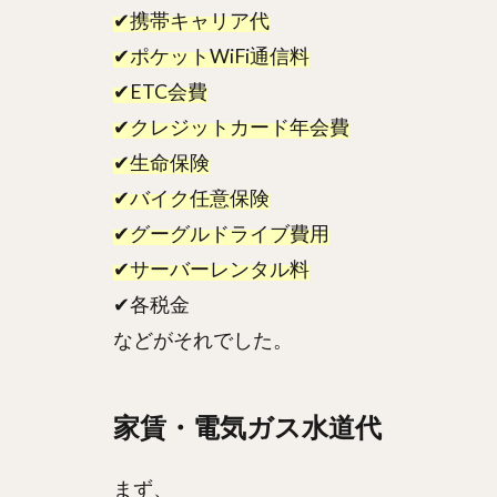
✔携帯キャリア代
✔ポケットWiFi通信料
✔ETC会費
✔クレジットカード年会費
✔生命保険
✔バイク任意保険
✔グーグルドライブ費用
✔サーバーレンタル料
✔各税金
などがそれでした。
家賃・電気ガス水道代
まず、