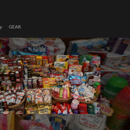
y
GEAR