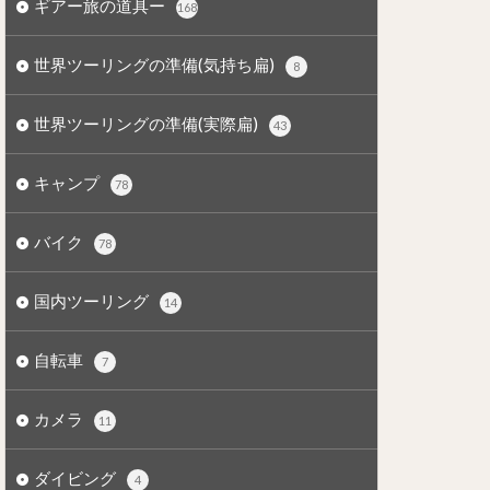
ギアー旅の道具ー
168
世界ツーリングの準備(気持ち扁)
8
世界ツーリングの準備(実際扁)
43
キャンプ
78
バイク
78
国内ツーリング
14
自転車
7
カメラ
11
ダイビング
4