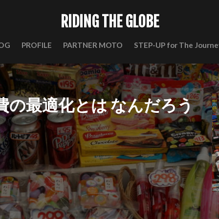
RIDING THE GLOBE
OG
PROFILE
PARTNER MOTO
STEP-UP for The Journe
費の最適化とは なんだろう