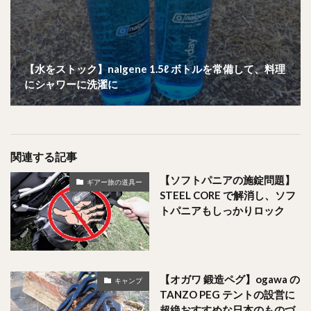
【水をストック】nalgene 1.5ℓ ボトルを常備して、料理
にシャワーに洗濯に
関連する記事
【ソフトパニアの施錠問題】
ギアー旅の道具ー
STEEL CORE で解消し、ソフ
トパニアもしっかりロック
【オガワ 鍛造ペグ】ogawa の
キャンプ
TANZO PEG テントの設営に
超絶おすすめな日本のものづ