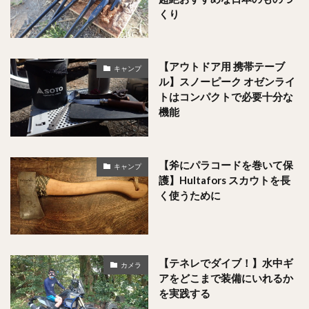
くり
【アウトドア用 携帯テーブ
キャンプ
ル】スノーピーク オゼンライ
トはコンパクトで必要十分な
機能
【斧にパラコードを巻いて保
キャンプ
護】Hultafors スカウトを長
く使うために
【テネレでダイブ！】水中ギ
カメラ
アをどこまで装備にいれるか
を実践する