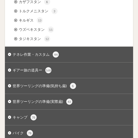
カザフスタン
8
トルクメニスタン
3
キルギス
13
ウズベキスタン
11
タジキスタン
12
テネレ作業・カスタム
44
ギアー旅の道具ー
168
世界ツーリングの準備(気持ち扁)
8
世界ツーリングの準備(実際扁)
43
キャンプ
78
バイク
78