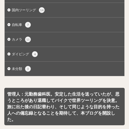
国内ツーリング
14
自転車
7
カメラ
11
ダイビング
4
未分類
3
管理人：元勤務歯科医。安定した生活を送っていたが、思
うところがあり退職してバイクで世界ツーリングを決意。
旅に出た後の日記替わり、そして同じような目的を持った
人への備忘録となることを期待して、本ブログを開設し
た。