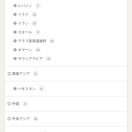
レバノン
5
イラク
16
イラン
35
カタール
9
アラブ首長国連邦
16
オマーン
16
サウジアラビア
18
西南アジア
8
パキスタン
8
中国
3
中央アジア
46