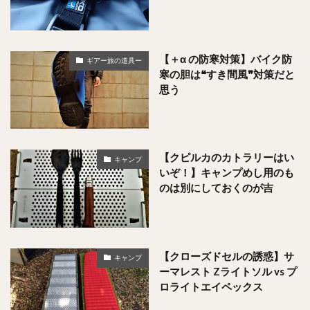
【＋α の防寒対策】バイク防
ギアー旅の道具ー
寒の胆は❝すき間風❞対策だと
思う
【クピルカのカトラリーはい
キャンプ
いぞ！】キャンプめし用のも
のは別にしておくのが吉
【クローズドセルの誘惑】サ
キャンプ
ーマレスト Zライトソル vs プ
ロライトエイペックス