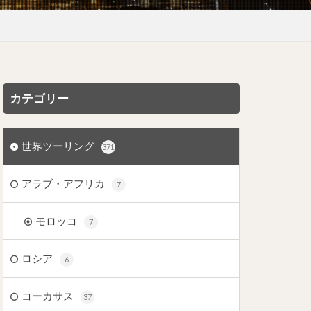
カテゴリー
世界ツーリング
371
アラブ・アフリカ
7
モロッコ
7
ロシア
6
コーカサス
37