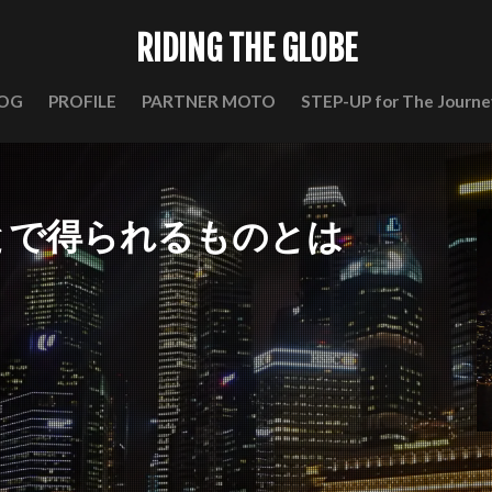
RIDING THE GLOBE
OG
PROFILE
PARTNER MOTO
STEP-UP for The Journe
とで得られるものとは