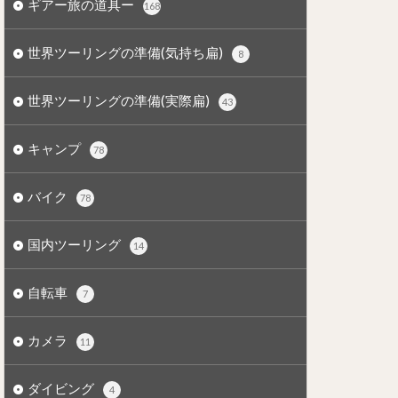
ギアー旅の道具ー
168
世界ツーリングの準備(気持ち扁)
8
世界ツーリングの準備(実際扁)
43
キャンプ
78
バイク
78
国内ツーリング
14
自転車
7
カメラ
11
ダイビング
4