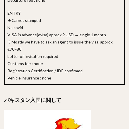
Departure fee : none
ENTRY
★Carnet stamped
No covid
VISA in advance(evisa) approx 9 USD → single 1 month
※Mostly we have to ask an agent to issue the visa. approx
€70~80
Letter of Invitation required
Customs fee : none
Registration Certification / IDP confirmed
Vehicle insurance : none
パキスタン入国に関して