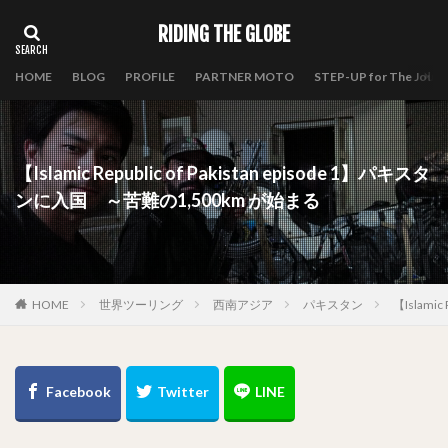
RIDING THE GLOBE
HOME
BLOG
PROFILE
PARTNER MOTO
STEP-UP for The Journ
【Islamic Republic of Pakistan episode 1】パキスタ
ンに入国 ～苦難の1,500km が始まる
HOME
世界ツーリング
西南アジア
パキスタン
【Islami