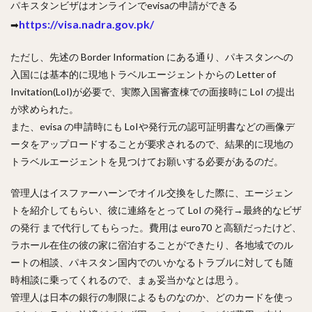
パキスタンビザはオンラインでevisaの申請ができる
https://visa.nadra.gov.pk/
➡
ただし、先述の Border Information にある通り、パキスタンへの
入国には基本的に現地トラベルエージェントからの Letter of
Invitation(LoI)が必要で、実際入国審査棟での面接時に LoI の提出
が求められた。
また、evisa の申請時にも LoIや発行元の認可証明書などの画像デ
ータをアップロードすることが要求されるので、結果的に現地の
トラベルエージェントを見つけてお願いする必要があるのだ。
管理人はイスファーハーンでオイル交換をした際に、エージェン
トを紹介してもらい、彼に連絡をとって LoI の発行→最終的なビザ
の発行 まで代行してもらった。費用は euro70 と高額だったけど、
ラホール在住の彼の家に宿泊することができたり、各地域でのル
ートの相談、パキスタン国内でのいかなるトラブルに対しても随
時相談に乗ってくれるので、まぁ妥当かなとは思う。
管理人は日本の銀行の制限によるものなのか、どのカードを使っ