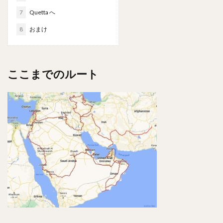
7
Quetta へ
8
おまけ
ここまでのルート