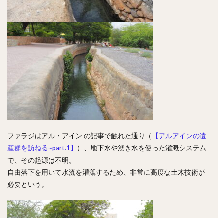
ファラジはアル・アイン の記事で触れた通り（
【アルアインの遺
産群を訪ねる~part.1】
）、地下水や湧き水を使った灌漑システム
で、その起源は不明。
自由落下を用いて水流を灌漑するため、非常に高度な土木技術が
必要という。