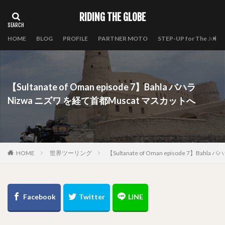
RIDING THE GLOBE
HOME
BLOG
PROFILE
PARTNER MOTO
STEP-UP for The Journ
【Sultanate of Oman episode 7】Bahla バハラ
Nizwa ニズワ を経て首都Muscat マスカットへ
HOME
世界ツーリング
【Sultanate of Oman episode 7】Ba