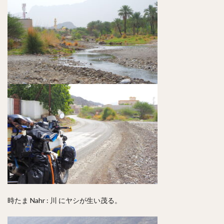
時たま Nahr : 川 にヤシが生い茂る。