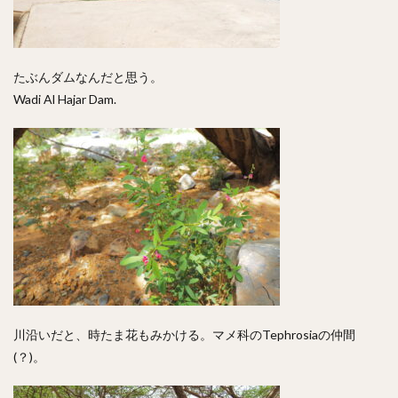
たぶんダムなんだと思う。
Wadi Al Hajar Dam.
川沿いだと、時たま花もみかける。マメ科のTephrosiaの仲間
(？)。