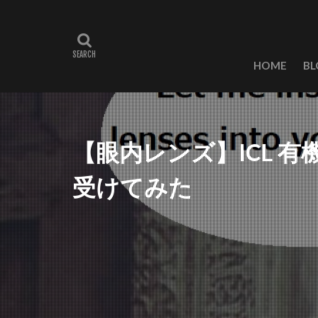
HOME
BL
【眼内レンズ】ICL 
受けてみた