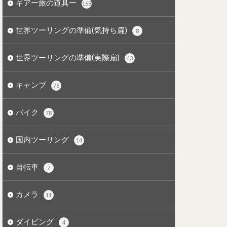
ギアー旅の道具ー
168
世界ツーリングの準備(気持ち扁)
8
世界ツーリングの準備(実際扁)
43
キャンプ
78
バイク
78
国内ツーリング
14
自転車
7
カメラ
11
ダイビング
4