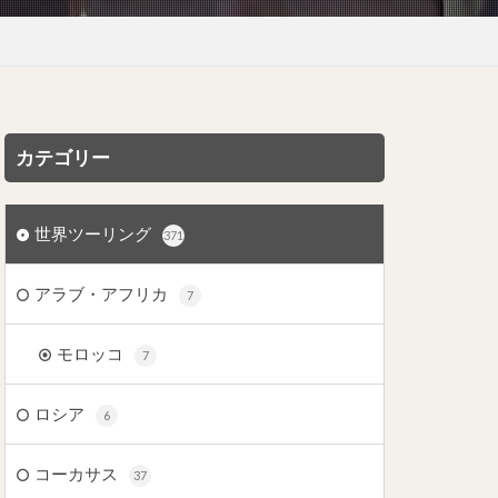
カテゴリー
世界ツーリング
371
アラブ・アフリカ
7
モロッコ
7
ロシア
6
コーカサス
37