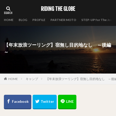
RIDING THE GLOBE
HOME
BLOG
PROFILE
PARTNER MOTO
STEP-UP for The Journ
【年末放浪ツーリング】宿無し目的地なし ～後編
～
HOME
キャンプ
【年末放浪ツーリング】宿無し目的地なし ～後