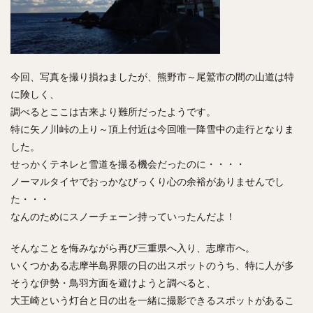
今回、写真を撮り損ねましたが、熊野市～尾鷲市の間の山道は特
に険しく、
調べるとここは古来より難所だったようです。
特に矢ノ川峠の上り～頂上付近は今回唯一降雪中の走行となりま
した。
せっかくテネレと雪道を撮る機会だったのに・・・・
ノーマルタイヤでおっかなびっくり心の余裕がありませんでし
た・・・
なんのためにスノーチェーン持っていったんだよ！
そんなことを悔みながら再び三重県へ入り、志摩市へ。
いくつかある志摩半島界隈の日の出スポットのうち、特に人が多
そうな伊勢・鳥羽方面を避けようと調べると、
大王崎という灯台と日の出を一緒に撮影できるスポットがあるこ