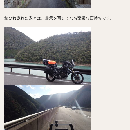
錆びれ寂れた家々は、曇天を写してなお憂鬱な面持ちです。