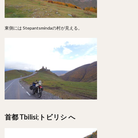
東側には Stepantsmindaの村が見える。
首都 Tbilisi;トビリシ へ