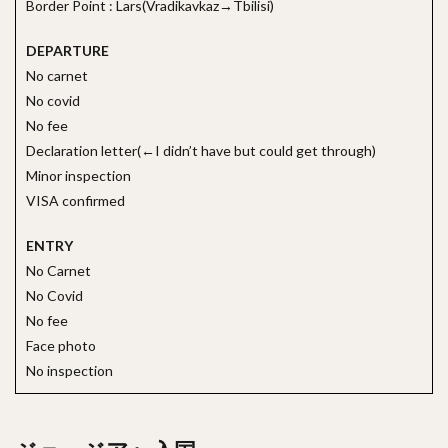
Border Point : Lars(Vradikavkaz→Tbilisi)
DEPARTURE
No carnet
No covid
No fee
Declaration letter(←I didn’t have but could get through)
Minor inspection
VISA confirmed
ENTRY
No Carnet
No Covid
No fee
Face photo
No inspection