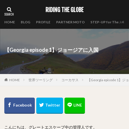
RIDING THE GLOBE
HOME
BLOG
PROFILE
PARTNER MOTO
STEP-UP for The Journ
【Georgia episode 1】ジョージアに入国
HOME
世界ツーリング
コーカサス
【Georgia episode 1
こんにちは、グレートエスケープ中の管理人です。