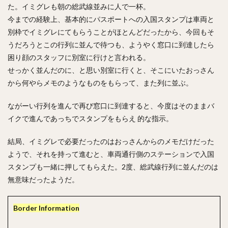
た。イミグレも朝の総武線並みに人で一杯。
今までの経験上、基本的にパスポートへの入国スタンプは車両と
別枠でイミグレにてもらうことがほとんどだったから、今回もそ
うだろうとこの行列に並んで待つも、ようやく窓口に到達したら
困り顔のスタッフに別室に行けと言われる。
せっかく並んだのに、と思い別室に行くと、そこにいたおっさん
から何やらメモのようなものをもらって、また列に並ぶ。
ながーい行列を進んで再び窓口に到達すると、今度はそのままバ
イクで進んであっちでスタンプをもらえ 的な指示。
結局、イミグレで必要だったのはおっさんからのメモだけだった
ようで、それを持って進むと、車両通行側のステーションで入国
スタンプも一緒に押してもらえた。2度、総武線行列に並んだのは
無意味だったようだ。
Border Information