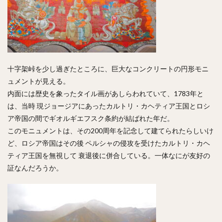
十字架峠を少し過ぎたところに、巨大なコンクリートの円形モニ
ュメントが見える。
内面には歴史を象ったタイル画があしらわれていて、1783年と
は、当時 現ジョージアにあったカルトリ・カヘティア王国とロシ
ア帝国の間でギオルギエフスク条約が結ばれた年だ。
このモニュメントは、その200周年を記念して建てられたらしいけ
ど、ロシア帝国はその後 ペルシャの侵攻を受けたカルトリ・カヘ
ティア王国を無視して 衰退後に併合している。一体なにが友好の
証なんだろうか。