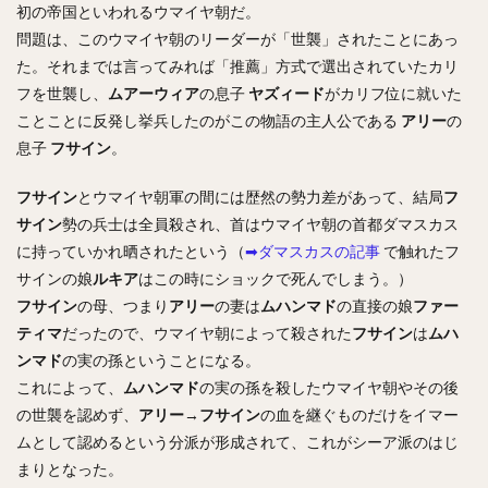
初の帝国といわれるウマイヤ朝だ。
問題は、このウマイヤ朝のリーダーが「世襲」されたことにあっ
た。それまでは言ってみれば「推薦」方式で選出されていたカリ
フを世襲し、
ムアーウィア
の息子
ヤズィード
がカリフ位に就いた
ことことに反発し挙兵したのがこの物語の主人公である
アリー
の
息子
フサイン
。
フサイン
とウマイヤ朝軍の間には歴然の勢力差があって、結局
フ
サイン
勢の兵士は全員殺され、首はウマイヤ朝の首都ダマスカス
に持っていかれ晒されたという（
➡ダマスカスの記事
で触れたフ
サインの娘
ルキア
はこの時にショックで死んでしまう。）
フサイン
の母、つまり
アリー
の妻は
ムハンマド
の直接の娘
ファー
ティマ
だったので、ウマイヤ朝によって殺された
フサイン
は
ムハ
ンマド
の実の孫ということになる。
これによって、
ムハンマド
の実の孫を殺したウマイヤ朝やその後
の世襲を認めず、
アリー
→
フサイン
の血を継ぐものだけをイマー
ムとして認めるという分派が形成されて、これがシーア派のはじ
まりとなった。