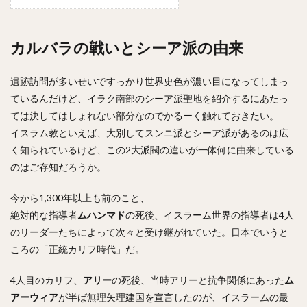
カルバラの戦いとシーア派の由来
遺跡訪問が多いせいですっかり世界史色が濃い目になってしまっ
ているんだけど、イラク南部のシーア派聖地を紹介するにあたっ
ては決してはしょれない部分なのでかるーく触れておきたい。
イスラム教といえば、大別してスンニ派とシーア派があるのは広
く知られているけど、この2大派閥の違いが一体何に由来している
のはご存知だろうか。
今から1,300年以上も前のこと、
絶対的な指導者
ムハンマド
の死後、イスラーム世界の指導者は4人
のリーダーたちによって次々と受け継がれていた。日本でいうと
ころの「正統カリフ時代」だ。
4人目のカリフ、
アリー
の死後、当時アリーと抗争関係にあった
ム
アーウィア
が半ば無理矢理建国を宣言したのが、イスラームの最