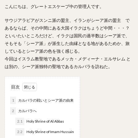
こんにちは、グレートエスケープ中の管理人です。
サウジアラビアがスンニ派の盟主、イランがシーア派の盟主 で
あるならば、その中間にある大国イラクはちょうど中間・・・？
といいたいところだけど、イラクは国民の過半数はシーア派で、
そもそも「シーア派」が派生した由縁となる地があるためか、旅
しているとシーア派の色を強く感じる。
今回はイスラム教聖地であるメッカ・メディーナ・エルサレム と
は別の、シーア派独特の聖地であるカルバラを訪ねた。
目次
1
カルバラの戦いとシーア派の由来
2
カルバラへ
2.1
Holy Shrine of Al Abbas
2.2
Holy Shrine of Imam Hussain