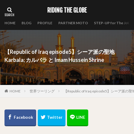
RIDING THE GLOBE
HOME
BLOG
PROFILE
PARTNER MOTO
STEP-UP for The Journ
【Republic of Iraq episode5】シーア派の聖地
Karbala; カルバラ と Imam Hussein Shrine
HOME
世界ツーリング
【Republic of Iraq episode5】シーア派の聖地 