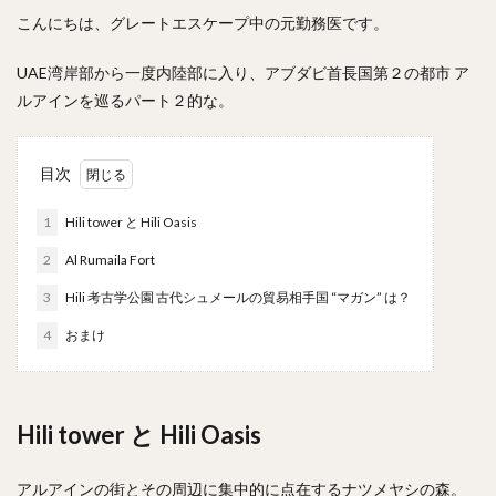
こんにちは、グレートエスケープ中の元勤務医です。
UAE湾岸部から一度内陸部に入り、アブダビ首長国第２の都市 ア
ルアインを巡るパート２的な。
目次
1
Hili tower と Hili Oasis
2
Al Rumaila Fort
3
Hili 考古学公園 古代シュメールの貿易相手国 “マガン” は？
4
おまけ
Hili tower と Hili Oasis
アルアインの街とその周辺に集中的に点在するナツメヤシの森。