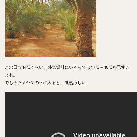
この日も44℃くらい、外気温計にいたっては47℃～48℃を示すこ
とも。
でもナツメヤシの下に入ると、俄然涼しい。