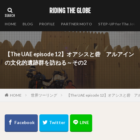
RIDING THE GLOBE
HOME
BLOG
PROFILE
PARTNER MOTO
STEP-UP for The Journ
【The UAE episode 12】オアシスと砦 アルアイン
の文化的遺跡群を訪ねる～その2
HOME
世界ツーリング
【The UAE episode 12】オアシス