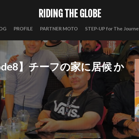
RIDING THE GLOBE
OG
PROFILE
PARTNER MOTO
STEP-UP for The Journe
 episode8】チーフの家に居候 か