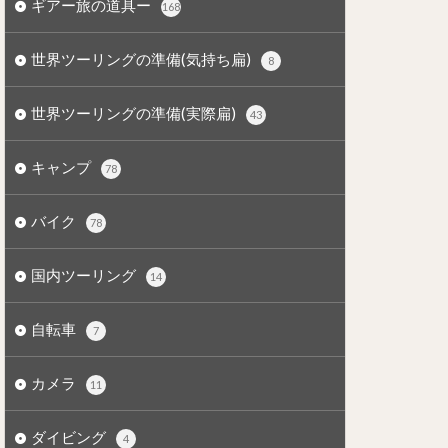
ギアー旅の道具ー
168
世界ツーリングの準備(気持ち扁)
8
世界ツーリングの準備(実際扁)
43
キャンプ
78
バイク
78
国内ツーリング
14
自転車
7
カメラ
11
ダイビング
4