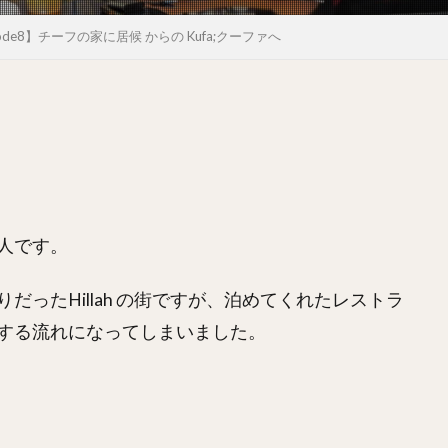
q episode8】チーフの家に居候 からの Kufa;クーファへ
人です。
ったHillah の街ですが、泊めてくれたレストラ
する流れになってしまいました。