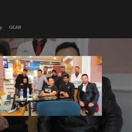
y
GEAR