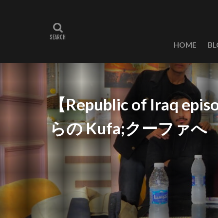
HOME
BL
【Republic of Iraq
らの Kufa;クーファへ