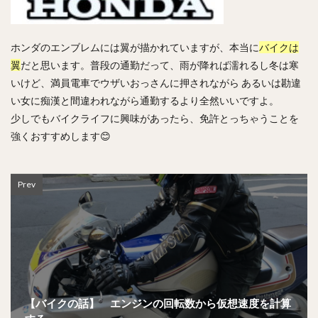
ホンダのエンブレムには翼が描かれていますが、本当に
バイクは
翼
だと思います。普段の通勤だって、雨が降れば濡れるし冬は寒
いけど、満員電車でウザいおっさんに押されながら あるいは勘違
い女に痴漢と間違われながら通勤するより全然いいですよ。
少しでもバイクライフに興味があったら、免許とっちゃうことを
強くおすすめします😊
Prev
【バイクの話】 エンジンの回転数から仮想速度を計算