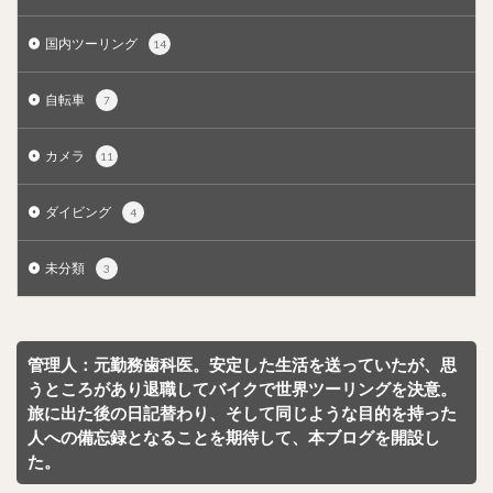
国内ツーリング
14
自転車
7
カメラ
11
ダイビング
4
未分類
3
管理人：元勤務歯科医。安定した生活を送っていたが、思
うところがあり退職してバイクで世界ツーリングを決意。
旅に出た後の日記替わり、そして同じような目的を持った
人への備忘録となることを期待して、本ブログを開設し
た。