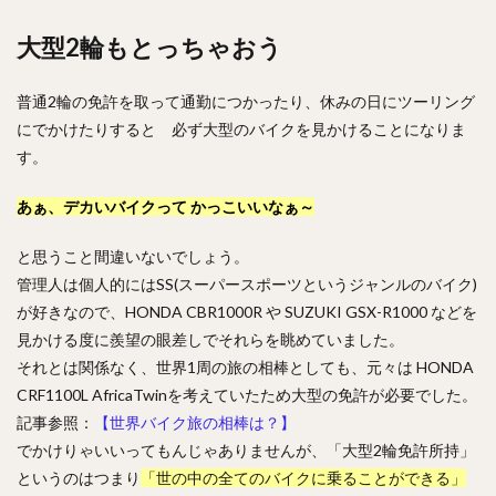
大型2輪もとっちゃおう
普通2輪の免許を取って通勤につかったり、休みの日にツーリング
にでかけたりすると 必ず大型のバイクを見かけることになりま
す。
あぁ、デカいバイクって かっこいいなぁ～
と思うこと間違いないでしょう。
管理人は個人的にはSS(スーパースポーツというジャンルのバイク)
が好きなので、HONDA CBR1000R や SUZUKI GSX-R1000 などを
見かける度に羨望の眼差しでそれらを眺めていました。
それとは関係なく、世界1周の旅の相棒としても、元々は HONDA
CRF1100L AfricaTwinを考えていたため大型の免許が必要でした。
記事参照：
【世界バイク旅の相棒は？】
でかけりゃいいってもんじゃありませんが、「大型2輪免許所持」
というのはつまり
「世の中の全てのバイクに乗ることができる」