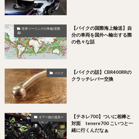
【バイクの国際海上輸送】自
世界ツーリングの準備(実際
扁)
分の車両を国外へ輸出する際
の色々な話
【バイクの話】CBR400RRの
バイク
クラッチレバー交換
【テネレ700】ついに相棒と
ギアー旅の道具ー
対面 tenere700 こいつと一
緒に行くんだなぁ