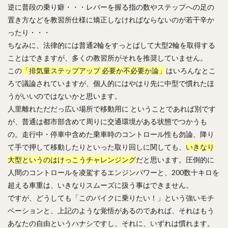
逆に普段の乗り癖・・・レバーを握る指の数やステップへの足の
置き方などを教習所仕様に矯正しなければならないのが若干辛か
ったり・・・
ちなみに、法律的には普通2輪をすっとばして大型2輪を取得する
ことはできますが、多くの教習所がそれを推奨していません。
この
「排気量ステップアップ 必要か不必要か論」
はいろんなとこ
ろで議論されていますが、個人的にはやはり先に中型で慣れたほ
うがいいのではないかと思います。
人里離れただだっ広い場所で移動用に ということであれば別です
が、普通は都市部含めて周りに交通環境がある状態でつかうも
の。走行中・停車中含めた乗車時のコントロール性も勿論、降り
て手で押して移動したりといった取り回しに関しても、
いきなり
大型というのはけっこうチャレンジング
だと思います。圧倒的に
人間のコントロールを凌駕するエンジンパワーと、200数十キロを
超える車重は、いきなりスムーズに扱う事はできません。
ですが、どうしても「このバイクに乗りたい！」という強いモチ
ベーションと、上記のような覚悟があるのであれば、それはもう
あなたの自由というハナシですし、それに、いずれは慣れます。