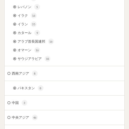
レバノン
5
イラク
16
イラン
35
カタール
9
アラブ首長国連邦
16
オマーン
16
サウジアラビア
18
西南アジア
8
パキスタン
8
中国
3
中央アジア
46