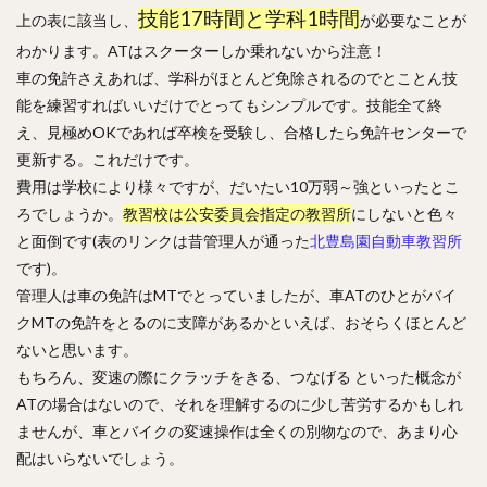
技能17時間と学科1時間
上の表に該当し、
が必要なことが
わかります。ATはスクーターしか乗れないから注意！
車の免許さえあれば、学科がほとんど免除されるのでとことん技
能を練習すればいいだけでとってもシンプルです。技能全て終
え、見極めOKであれば卒検を受験し、合格したら免許センターで
更新する。これだけです。
費用は学校により様々ですが、だいたい10万弱～強といったとこ
ろでしょうか。
教習校は公安委員会指定の教習所
にしないと色々
と面倒です(表のリンクは昔管理人が通った
北豊島園自動車教習所
です)。
管理人は車の免許はMTでとっていましたが、車ATのひとがバイ
クMTの免許をとるのに支障があるかといえば、おそらくほとんど
ないと思います。
もちろん、変速の際にクラッチをきる、つなげる といった概念が
ATの場合はないので、それを理解するのに少し苦労するかもしれ
ませんが、車とバイクの変速操作は全くの別物なので、あまり心
配はいらないでしょう。