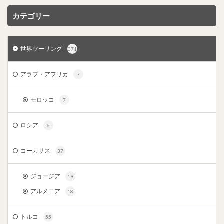
カテゴリー
世界ツーリング
371
アラブ・アフリカ
7
モロッコ
7
ロシア
6
コーカサス
37
ジョージア
19
アルメニア
18
トルコ
55