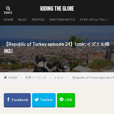
RIDING THE GLOBE
HOME
BLOG
PROFILE
PARTNER MOTO
STEP-UP for The Journ
【Republic of Turkey episode 24】Izmir; イズミル徘
徊記
HOME
世界ツーリング
トルコ
【Republic of Turkey episo