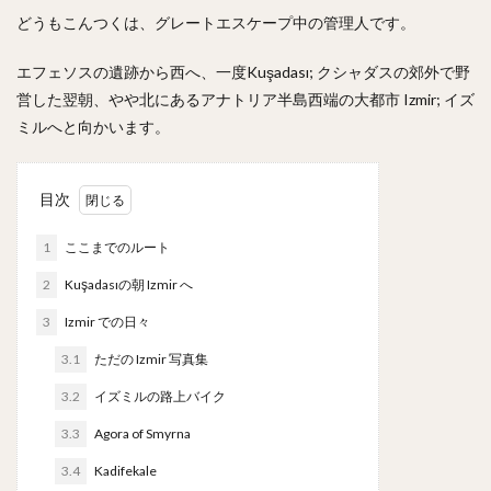
どうもこんつくは、グレートエスケープ中の管理人です。
エフェソスの遺跡から西へ、一度Kuşadası; クシャダスの郊外で野
営した翌朝、やや北にあるアナトリア半島西端の大都市 Izmir; イズ
ミルへと向かいます。
目次
1
ここまでのルート
2
Kuşadasıの朝 Izmir へ
3
Izmir での日々
3.1
ただの Izmir 写真集
3.2
イズミルの路上バイク
3.3
Agora of Smyrna
3.4
Kadifekale