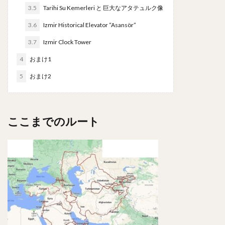
3.5
Tarihi Su Kemerleri と 巨大なアタテュルク像
3.6
Izmir Historical Elevator “Asansör”
3.7
Izmir Clock Tower
4
おまけ1
5
おまけ2
ここまでのルート