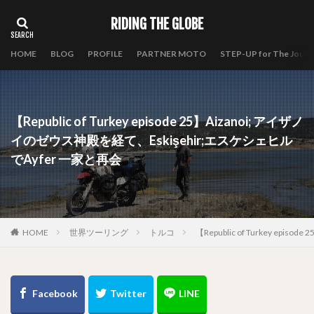
RIDING THE GLOBE
HOME
BLOG
PROFILE
PARTNER MOTO
STEP-UP for The Journ
【Republic of Turkey episode 25】Aizanoi; アイザノ
イのゼウス神殿を経て、Eskişehir;エスケシェヒル
でAyfer 一家と再会
HOME
世界ツーリング
トルコ
【Republic of Turkey e