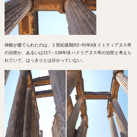
神殿が建てられたのは、１世紀後期(92~95年)頃 ドミティアヌス帝
の治世か、あるいは117～138年頃 ハドリアヌス帝の治世と考えら
れていて、はっきりとは分かっていない。