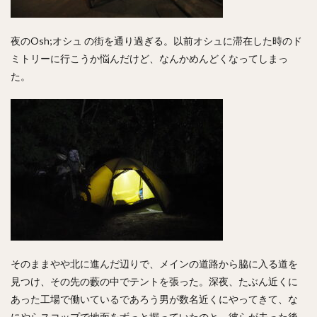
夜のOsh;オシュ の街を通り過ぎる。以前オシュに滞在した時のド
ミトリーに行こうか悩んだけど、なんかめんどくなってしまっ
た。
そのままやや北に進んだ辺りで、メインの道路から脇に入る道を
見つけ、その先の藪の中でテントを張った。深夜、たぶん近くに
あった工場で働いているであろう男が数名近くにやってきて、な
にやらスコップで地面をずっと掘っていたのと、彼らが去った後