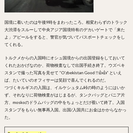
国境に着いたのは午後9時をまわったころ。相変わらずのトラック
大渋滞をスルーして中央アジア国境特有のデカいゲートで「来た
よ」アピールをすると、警官が気づいてパスポートチェックをし
てくれる。
トルクメからの入国時にオシュ国境からの出国登録をしておいて
くれたおかげなのか、荷物検査なしで出国手続き終了。ウズベキ
スタンで撮った写真を見せて “O’zbekistan Good !!👍👍” といえ
ば、たいていのオフィサーは笑顔で喜んでくれるのだ。
つづくキルギスの入国は、イルケシュタム峠の時のようにはいか
ず、それなりに荷物検査がはじまるが、タンクバッグとパニア片
方、moskoのドラムバッグの中をちょっとだけ覗いて終了。入国
スタンプをもらい無事再入国。出国/入国共にお金はかからなかっ
た。