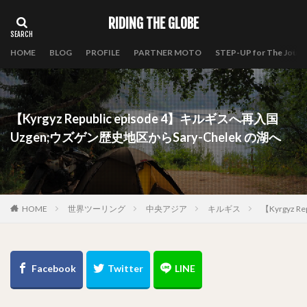
RIDING THE GLOBE
HOME
BLOG
PROFILE
PARTNER MOTO
STEP-UP for The Journ
【Kyrgyz Republic episode 4】キルギスへ再入国
Uzgen;ウズゲン歴史地区からSary-Chelek の湖へ
HOME
世界ツーリング
中央アジア
キルギス
【Kyrgyz 