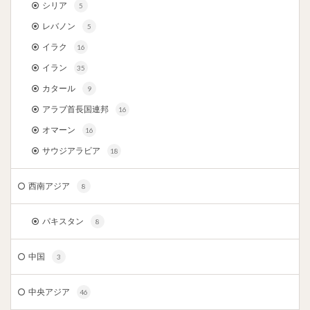
シリア
5
レバノン
5
イラク
16
イラン
35
カタール
9
アラブ首長国連邦
16
オマーン
16
サウジアラビア
18
西南アジア
8
パキスタン
8
中国
3
中央アジア
46