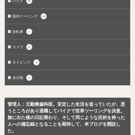
バイク
78
国内ツーリング
14
自転車
7
カメラ
11
ダイビング
4
未分類
3
管理人：元勤務歯科医。安定した生活を送っていたが、思
うところがあり退職してバイクで世界ツーリングを決意。
旅に出た後の日記替わり、そして同じような目的を持った
人への備忘録となることを期待して、本ブログを開設し
た。