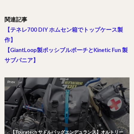
関連記事
【テネレ700 DIY ホムセン箱でトップケース製
作】
【GiantLoop製ポッシブルポーチとKinetic Fun 製
サブパニア】
Prev
【Touratech サドルバッグエンデュランス】オルトリー