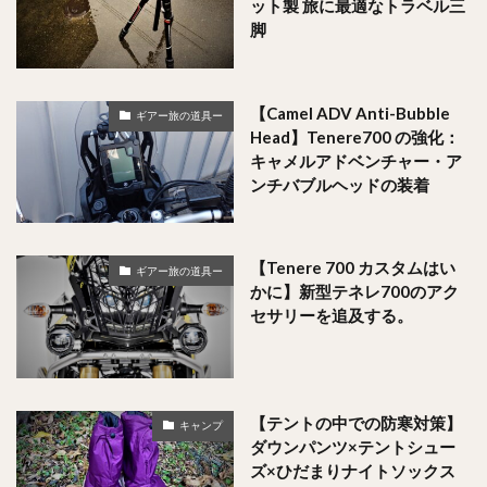
ット製 旅に最適なトラベル三
脚
【Camel ADV Anti-Bubble
ギアー旅の道具ー
Head】Tenere700 の強化：
キャメルアドベンチャー・ア
ンチバブルヘッドの装着
【Tenere 700 カスタムはい
ギアー旅の道具ー
かに】新型テネレ700のアク
セサリーを追及する。
【テントの中での防寒対策】
キャンプ
ダウンパンツ×テントシュー
ズ×ひだまりナイトソックス