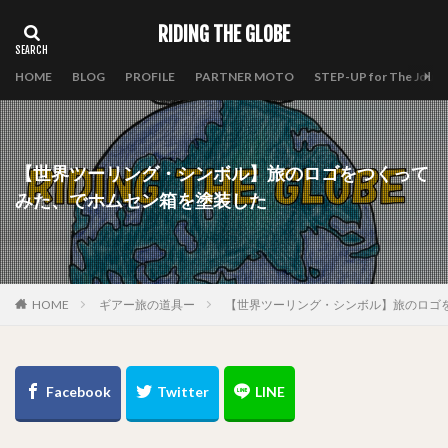
RIDING THE GLOBE
HOME
BLOG
PROFILE
PARTNER MOTO
STEP-UP for The Journ
【世界ツーリング・シンボル】旅のロゴをつくって
みた、でホムセン箱を塗装した
HOME
ギアー旅の道具ー
【世界ツーリング・シンボル】旅のロゴ