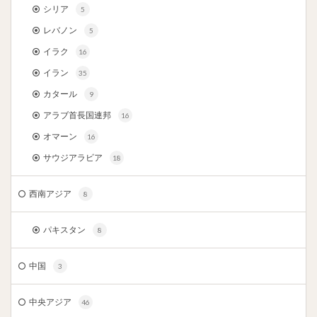
シリア
5
レバノン
5
イラク
16
イラン
35
カタール
9
アラブ首長国連邦
16
オマーン
16
サウジアラビア
18
西南アジア
8
パキスタン
8
中国
3
中央アジア
46