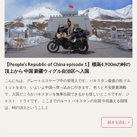
【People’s Republic of China episode 1】標高4,900mの峠の
頂上から 中国 新疆ウィグル自治区へ入国
こんにちは、グレートエスケープ中の管理人です。 パキスタン最後の街 グル
ミットを去り、いよいよ中国へ突っ込みに行きます。 色々と不安要素満載
で、入国どころかパキスタンを無事出国できるかも怪しいところですが、ジ
ャスト・トライです。 ここまでのルート パキスタンの出国 今回越える国境
は、峠の頂上というこ […]
続きを読む