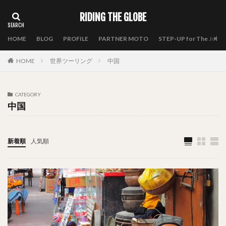
RIDING THE GLOBE
HOME
BLOG
PROFILE
PARTNER MOTO
STEP-UP for The Journ
HOME
世界ツーリング
中国
CATEGORY
中国
新着順
人気順