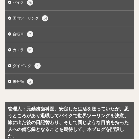
バイク
78
国内ツーリング
14
自転車
7
カメラ
11
ダイビング
4
未分類
3
管理人：元勤務歯科医。安定した生活を送っていたが、思
うところがあり退職してバイクで世界ツーリングを決意。
旅に出た後の日記替わり、そして同じような目的を持った
人への備忘録となることを期待して、本ブログを開設し
た。