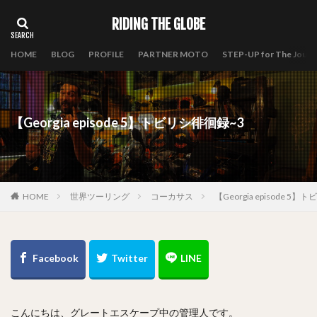
RIDING THE GLOBE
HOME
BLOG
PROFILE
PARTNER MOTO
STEP-UP for The Journ
【Georgia episode 5】トビリシ徘徊録~3
HOME
世界ツーリング
コーカサス
【Georgia episode 5
こんにちは、グレートエスケープ中の管理人です。