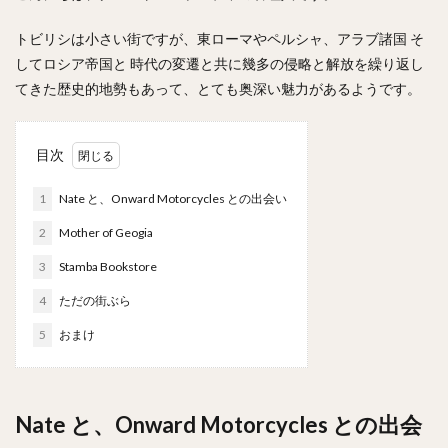
トビリシは小さい街ですが、東ローマやペルシャ、アラブ諸国 そ
してロシア帝国と 時代の変遷と共に幾多の侵略と解放を繰り返し
てきた歴史的地勢もあって、とても奥深い魅力があるようです。
目次
1
Nate と、Onward Motorcycles との出会い
2
Mother of Geogia
3
Stamba Bookstore
4
ただの街ぶら
5
おまけ
Nate と、Onward Motorcycles との出会