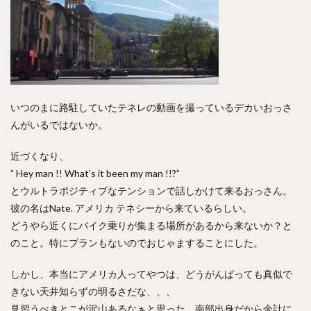
いつのまに路駐していたテネレの動画を撮っているデカいおっさ
んがいるではないか。
近づくなり、
” Hey man !! What’s it been my man !!?”
とウルトラポジティブなテンションで話しかけて来るおっさん。
彼の名はNate. アメリカ テネシーから来ているらしい。
どうやら近くにバイク乗りが集まる場所があるから来ないか？と
のこと。特にプランもないのでおじゃますることにした。
しかし、本当にアメリカ人ってやつは、どうがんばっても真似で
きない天井知らずの明るさだな、、、
見習うべきとこが沢山あるなぁと思った。南部出身だから余計に