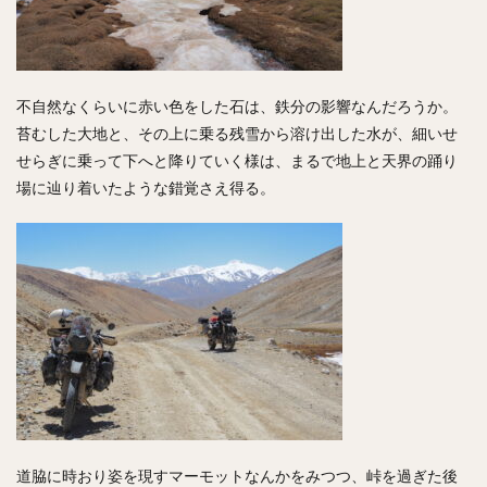
不自然なくらいに赤い色をした石は、鉄分の影響なんだろうか。
苔むした大地と、その上に乗る残雪から溶け出した水が、細いせ
せらぎに乗って下へと降りていく様は、まるで地上と天界の踊り
場に辿り着いたような錯覚さえ得る。
道脇に時おり姿を現すマーモットなんかをみつつ、峠を過ぎた後