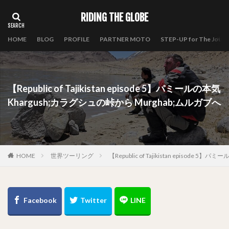
RIDING THE GLOBE
HOME
BLOG
PROFILE
PARTNER MOTO
STEP-UP for The Journ
【Republic of Tajikistan episode 5】パミールの本気
Khargush;カラグシュの峠から Murghab;ムルガブへ
HOME
世界ツーリング
【Republic of Tajikistan episode