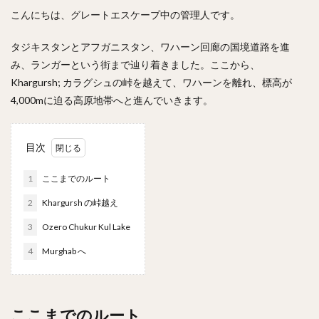
こんにちは、グレートエスケープ中の管理人です。
タジキスタンとアフガニスタン、ワハーン回廊の国境道路を進
み、ランガーという街まで辿り着きました。ここから、
Khargursh; カラグシュの峠を越えて、ワハーンを離れ、標高が
4,000mに迫る高原地帯へと進んでいきます。
目次
1
ここまでのルート
2
Khargursh の峠越え
3
Ozero Chukur Kul Lake
4
Murghab へ
ここまでのルート