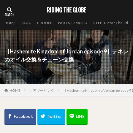
RIDING THE GLOBE
HOME
BLOG
PROFILE
PARTNER MOTO
STEP-UP for The Journ
【Hashemite Kingdom of Jordan episode 9】テネレ
のオイル交換＆チェーン交換
HOME
世界ツーリング
【Hashemite Kingdom of Jordan 