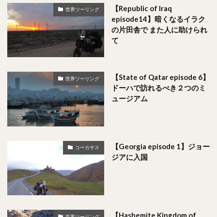
【Republic of Iraq
世界ツーリング
episode14】暗くなるイラク
の片田舎で また人に助けられ
て
【State of Qatar episode 6】
世界ツーリング
ドーハで訪れるべき２つのミ
ュージアム
【Georgia episode 1】ジョー
コーカサス
ジアに入国
【Hashemite Kingdom of
世界ツーリング