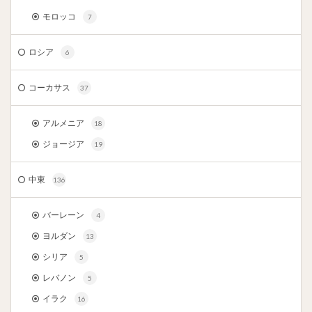
モロッコ
7
ロシア
6
コーカサス
37
アルメニア
18
ジョージア
19
中東
136
バーレーン
4
ヨルダン
13
シリア
5
レバノン
5
イラク
16