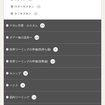
ウズベキスタン
11
タジキスタン
12
テネレ作業・カスタム
44
ギアー旅の道具ー
168
世界ツーリングの準備(気持ち扁)
8
世界ツーリングの準備(実際扁)
43
キャンプ
78
バイク
78
国内ツーリング
14