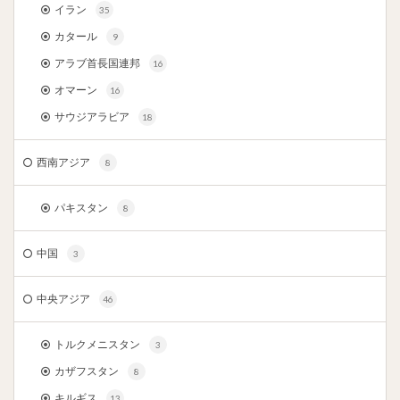
イラン
35
カタール
9
アラブ首長国連邦
16
オマーン
16
サウジアラビア
18
西南アジア
8
パキスタン
8
中国
3
中央アジア
46
トルクメニスタン
3
カザフスタン
8
キルギス
13