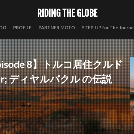
RIDING THE GLOBE
OG
PROFILE
PARTNER MOTO
STEP-UP for The Journe
ey episode 8】トルコ居住クルド
kir; ディヤルバクル の伝説