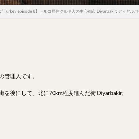
c of Turkey episode 8】トルコ居住クルド人の中心都市 Diyarbakir; ディヤ
の管理人です。
して、北に70km程度進んだ街 Diyarbakir;