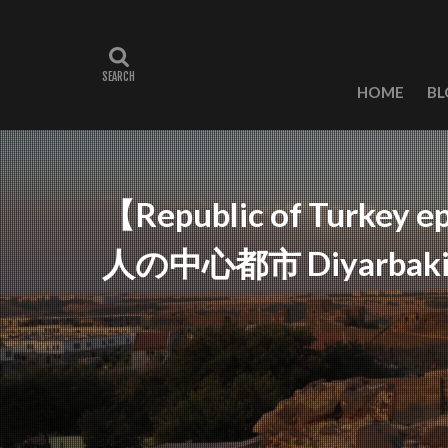
HOME
BL
【Republic of Turk
人の中心都市 Diyarba