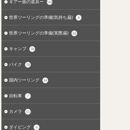
ギアー旅の道具ー
168
世界ツーリングの準備(気持ち扁)
8
世界ツーリングの準備(実際扁)
43
キャンプ
78
バイク
78
国内ツーリング
14
自転車
7
カメラ
11
ダイビング
4