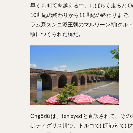
早くも40℃を越える中、しばらく走ると Ongöz
10世紀の終わりから11世紀の終わりまで
ラム系スンニ派王朝のマルワーン朝(クルド系
頃につくられた橋だ。
Ongözlü は、ten eyed と直訳さ
はティグリス川で、トルコではTigris では