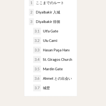
1
ここまでのルート
2
Diyalbakir 入城
3
Diyalbakir 徘徊
3.1
Ulfa Gate
3.2
Ulu Cami
3.3
Hasan Paşa Hanı
3.4
St. Giragos Church
3.5
Mardin Gate
3.6
Ahmet との出会い
3.7
城壁