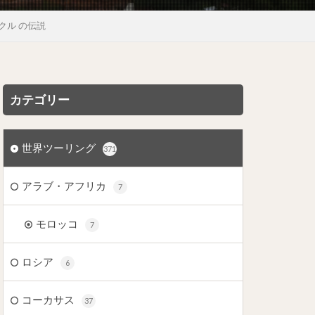
ルバクル の伝説
カテゴリー
世界ツーリング
371
アラブ・アフリカ
7
モロッコ
7
ロシア
6
コーカサス
37