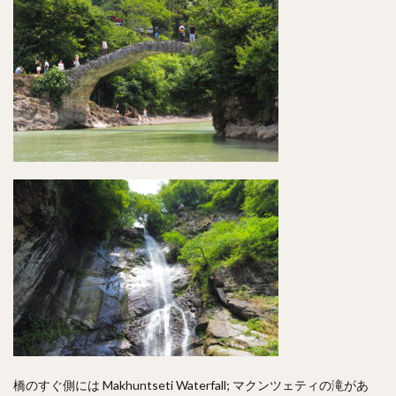
橋のすぐ側には Makhuntseti Waterfall; マクンツェティの滝があ