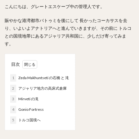
こんにちは、グレートエスケープ中の管理人です。
賑やかな港湾都市バトゥミを後にして 長かったコーカサスを去
り、いよいよアナトリアへと進んでいきますが、その前に トルコ
との国境地帯にあるアジャリア共和国に、少しだけ寄ってみま
す。
目次
1
Zeda Makhuntseti の石橋 と 滝
2
アジャリア地方の高床式倉庫
3
Mirveti の滝
4
Gonio Fortress
5
トルコ国境へ