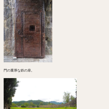
門の重厚な鉄の扉。