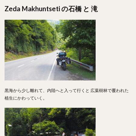
Zeda Makhuntseti の石橋 と 滝
黒海から少し離れて、内陸へと入って行くと 広葉樹林で覆われた
植生にかわっていく。