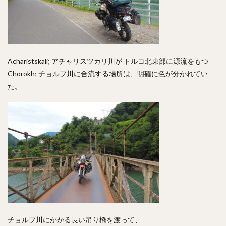
Acharistskali; アチャリスツカリ川が トルコ北東部に源流をもつ
Chorokh; チョルフ川に合流する場所は、明確に色が分かれてい
た。
チョルフ川にかかる長い吊り橋を渡って、