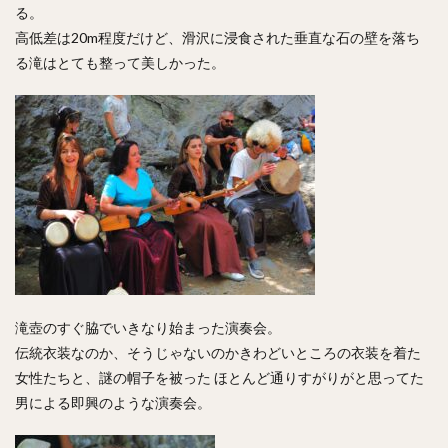
る。
高低差は20m程度だけど、滑沢に浸食された垂直な石の壁を落ち
る滝はとても整って美しかった。
滝壺のすぐ脇でいきなり始まった演奏会。
伝統衣装なのか、そうじゃないのかきわどいところの衣装を着た
女性たちと、謎の帽子を被った ほとんど通りすがりがと思ってた
男による即興のような演奏会。