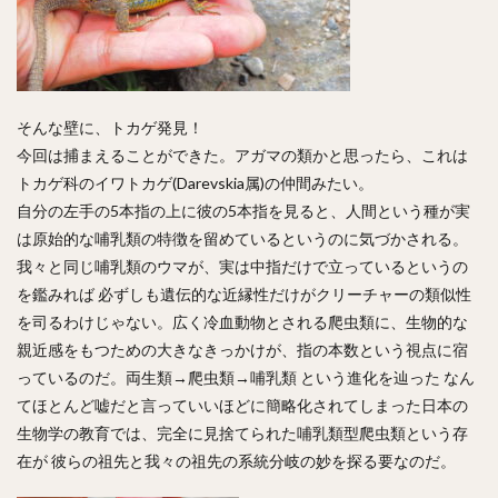
そんな壁に、トカゲ発見！
今回は捕まえることができた。アガマの類かと思ったら、これは
トカゲ科のイワトカゲ(Darevskia属)の仲間みたい。
自分の左手の5本指の上に彼の5本指を見ると、人間という種が実
は原始的な哺乳類の特徴を留めているというのに気づかされる。
我々と同じ哺乳類のウマが、実は中指だけで立っているというの
を鑑みれば 必ずしも遺伝的な近縁性だけがクリーチャーの類似性
を司るわけじゃない。広く冷血動物とされる爬虫類に、生物的な
親近感をもつための大きなきっかけが、指の本数という視点に宿
っているのだ。両生類→爬虫類→哺乳類 という進化を辿った なん
てほとんど嘘だと言っていいほどに簡略化されてしまった日本の
生物学の教育では、完全に見捨てられた哺乳類型爬虫類という存
在が 彼らの祖先と我々の祖先の系統分岐の妙を探る要なのだ。