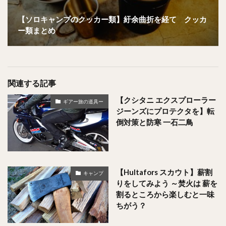
【ソロキャンプのクッカー類】紆余曲折を経て クッカ
ー類まとめ
関連する記事
【クシタニ エクスプローラー
ギアー旅の道具ー
ジーンズにプロテクタを】転
倒対策と防寒 一石二鳥
【Hultafors スカウト】薪割
キャンプ
りをしてみよう ～焚火は 薪を
割るところから楽しむと一味
ちがう？