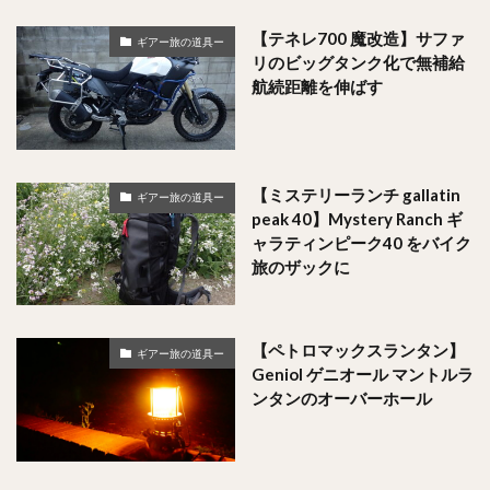
【テネレ700 魔改造】サファ
ギアー旅の道具ー
リのビッグタンク化で無補給
航続距離を伸ばす
【ミステリーランチ gallatin
ギアー旅の道具ー
peak 40】Mystery Ranch ギ
ャラティンピーク40 をバイク
旅のザックに
【ペトロマックスランタン】
ギアー旅の道具ー
Geniol ゲニオール マントルラ
ンタンのオーバーホール