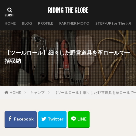
RIDING THE GLOBE
HOME
BLOG
PROFILE
PARTNER MOTO
STEP-UP for The Journ
【ツールロール】細々した野営道具を革ロールで一
括収納
HOME
キャンプ
【ツールロール】細々した野営道具を革ロールで