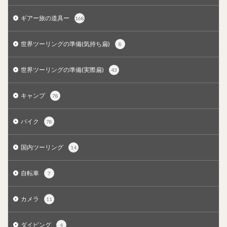
ギアー旅の道具ー
168
世界ツーリングの準備(気持ち扁)
8
世界ツーリングの準備(実際扁)
43
キャンプ
78
バイク
78
国内ツーリング
14
自転車
7
カメラ
11
ダイビング
4