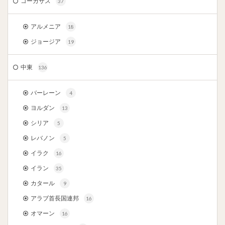
コーカサス
37
アルメニア
18
ジョージア
19
中東
136
バーレーン
4
ヨルダン
13
シリア
5
レバノン
5
イラク
16
イラン
35
カタール
9
アラブ首長国連邦
16
オマーン
16