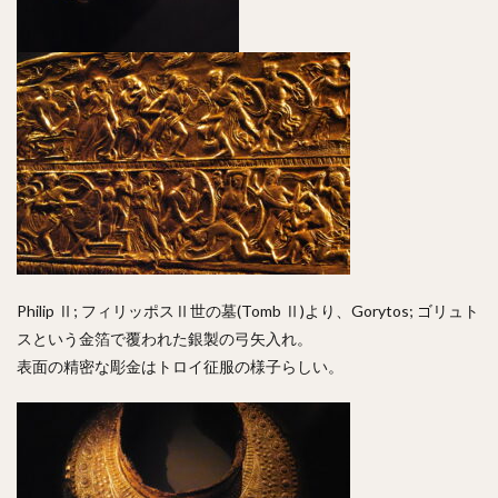
Philip Ⅱ; フィリッポスⅡ世の墓(Tomb Ⅱ)より、Gorytos; ゴリュト
スという金箔で覆われた銀製の弓矢入れ。
表面の精密な彫金はトロイ征服の様子らしい。