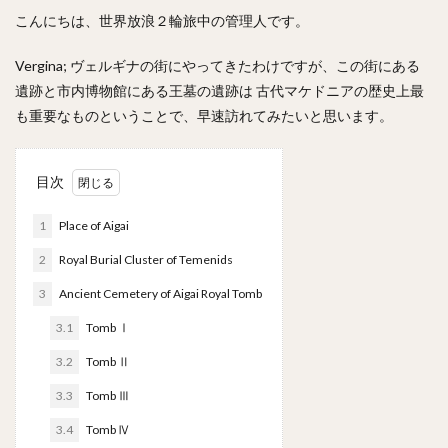
こんにちは、世界放浪２輪旅中の管理人です。
Vergina; ヴェルギナの街にやってきたわけですが、この街にある
遺跡と市内博物館にある王墓の遺跡は 古代マケドニアの歴史上最
も重要なものということで、早速訪れてみたいと思います。
目次
1
Place of Aigai
2
Royal Burial Cluster of Temenids
3
Ancient Cemetery of Aigai Royal Tomb
3.1
Tomb Ⅰ
3.2
Tomb Ⅱ
3.3
Tomb Ⅲ
3.4
Tomb Ⅳ