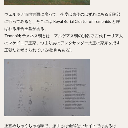
ヴェルギナ市内方面に戻って、今度は東側のはずれにある丘陵部
に行ってみると、そこには Royal Burial Cluster of Temenids と呼
ばれる集合王墓がある。
Temenid; テメネス朝とは、アルゲアス朝の別名で 古代ドーリア人
のマケドニア王家、つまりあのアレクサンダー大王の家系を成す
王朝だと考えられている(批判もある)。
正直めちゃくちゃ地味で、派手さは全然ないサイトではあるけ