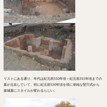
リストにある通り、年代は紀元前550年頃～紀元前315年頃までの
墓が点在していて、特に紀元前530年頃を境に単純な竪穴式から
築城墓にスタイルが変わるらしい。