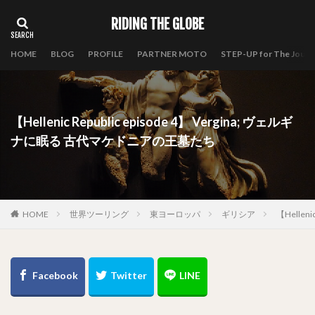
RIDING THE GLOBE
HOME
BLOG
PROFILE
PARTNER MOTO
STEP-UP for The Journ
【Hellenic Republic episode 4】 Vergina; ヴェルギ
ナに眠る 古代マケドニアの王墓たち
HOME
世界ツーリング
東ヨーロッパ
ギリシア
【Hellen