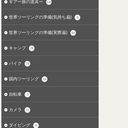
ギアー旅の道具ー
168
世界ツーリングの準備(気持ち扁)
8
世界ツーリングの準備(実際扁)
43
キャンプ
78
バイク
78
国内ツーリング
14
自転車
7
カメラ
11
ダイビング
4