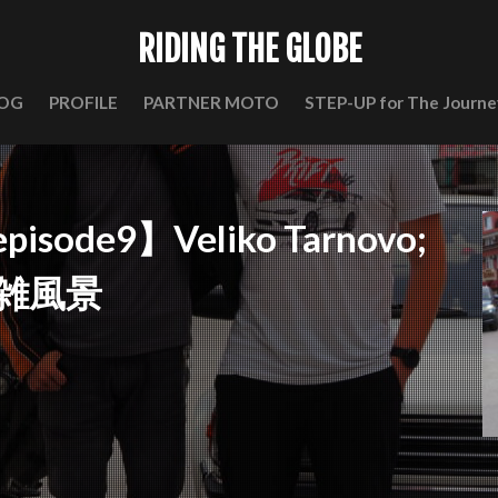
RIDING THE GLOBE
OG
PROFILE
PARTNER MOTO
STEP-UP for The Journe
 episode9】Veliko Tarnovo;
雑風景