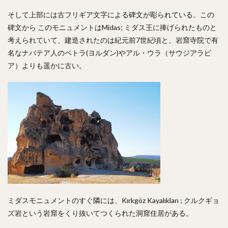
そして上部には古フリギア文字による碑文が彫られている。この
碑文から このモニュメントはMidas; ミダス王に捧げられたものと
考えられていて、建造されたのは紀元前7世紀頃と、岩窟寺院で有
名なナバテア人のペトラ(ヨルダン)やアル・ウラ（サウジアラビ
ア）よりも遥かに古い。
ミダスモニュメントのすぐ隣には、Kırkgöz Kayalıkları ; クルクギョ
ズ岩という岩窟をくり抜いてつくられた洞窟住居がある。