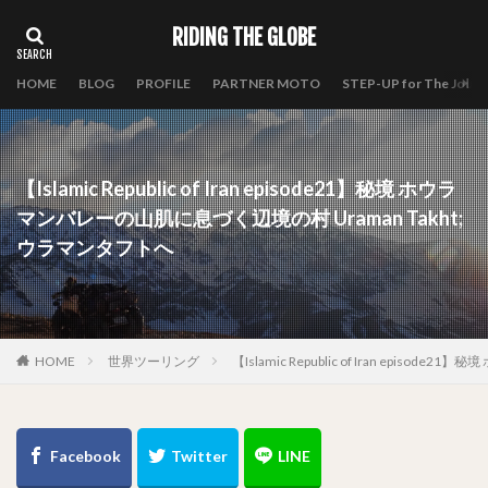
RIDING THE GLOBE
HOME
BLOG
PROFILE
PARTNER MOTO
STEP-UP for The Journ
【Islamic Republic of Iran episode21】秘境 ホウラ
マンバレーの山肌に息づく辺境の村 Uraman Takht;
ウラマンタフトへ
HOME
世界ツーリング
【Islamic Republic of Iran epi